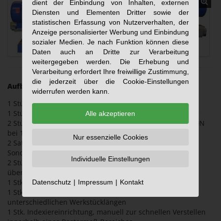
dient der Einbindung von Inhalten, externen
Diensten und Elementen Dritter sowie der
statistischen Erfassung von Nutzerverhalten, der
Anzeige personalisierter Werbung und Einbindung
sozialer Medien. Je nach Funktion können diese
Daten auch an Dritte zur Verarbeitung
weitergegeben werden. Die Erhebung und
Verarbeitung erfordert Ihre freiwillige Zustimmung,
die jederzeit über die Cookie-Einstellungen
Aufbau:
widerrufen werden kann.
1 Stück Spindeleinheit Typ BF6 (rechts), Leistung 18,5KW
1 Stück Spindeleinheit Typ BF5breit (links), Leistung 15KW
Alle akzeptieren
2 Stück Zentrischspannstock Pz 330 Hy, Spannkraft 25.000N
bei 150 bar, Zentriergenauigkeit +/- 0,05mm
Nur essenzielle Cookies
2 Satz symmetrische Prismenspannbacken in
Sonderausführung nach Kundenvorgabe
Individuelle Einstellungen
2 Stück Vorschubschlitteneinheiten Typ H400 mit Antrieb
über Kugelrollspindel und NC-Motor
1 Stk. Passplatte zur Höhen- und Abstandsjustierung
Datenschutz
Impressum
Kontakt
1 Stk. manuelle Verstellplatte zur Kompensierung der
unterschiedlichen Werkstücklängen
1 Stk. Indexiereinrichtung, manuell zur schnellen Verstellen