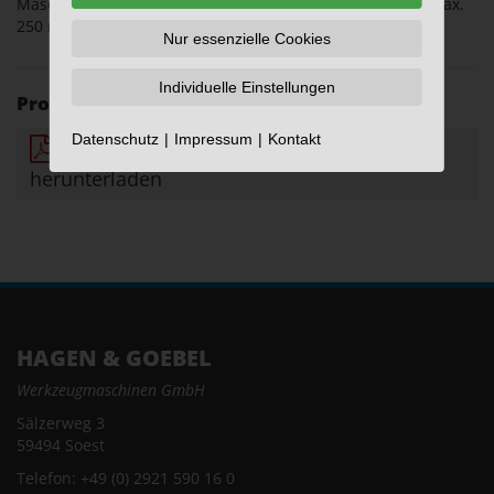
Maschinen-Antriebsleistung 30 KW und Schlittenbreite max.
250 mm
Nur essenzielle Cookies
Individuelle Einstellungen
Produktbeschreibung:
Datenschutz
Impressum
Kontakt
Schnellwechsel-Drehstahlhalter
herunterladen
HAGEN & GOEBEL
Werkzeugmaschinen GmbH
Sälzerweg 3
59494 Soest
Telefon: +49 (0) 2921 590 16 0