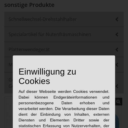
sonstige Produkte
Schnellwechsel-Drehstahlhalter
Spezialartikel für Nutenfräsmaschinen
Plattenwendegerät
Multizylinder
Einwilligung zu
Cookies
Gebrauchtmaschinen und
Gebrauchtkomponenten
Auf dieser Webseite werden Cookies verwendet.
Dabei können Endgeräteinformationen und
personenbezogene Daten erhoben und
verarbeitet werden. Die Verarbeitung dieser Daten
dient der Einbindung von Inhalten, externen
Diensten und Elementen Dritter sowie der
statistischen Erfassung von Nutzerverhalten, der