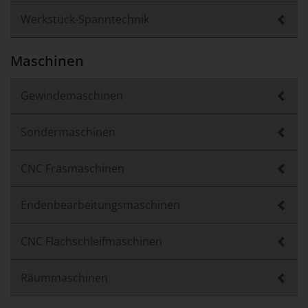
Werkstück-Spanntechnik
Maschinen
Gewindemaschinen
Sondermaschinen
CNC Fräsmaschinen
Endenbearbeitungsmaschinen
CNC Flachschleifmaschinen
Räummaschinen