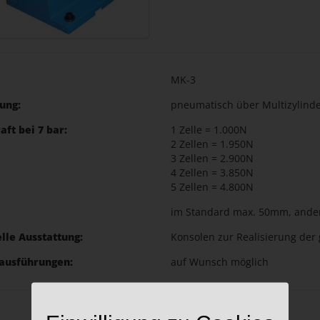
MK-3
ung:
pneumatisch über Multizylind
aft bei 7 bar:
1 Zelle = 1.000N
2 Zellen = 1.950N
3 Zellen = 2.900N
4 Zellen = 3.850N
5 Zellen = 4.800N
im Standard max. 50mm, ander
lle Ausstattung:
Konsolen zur Realisierung der
ausführungen:
auf Wunsch möglich