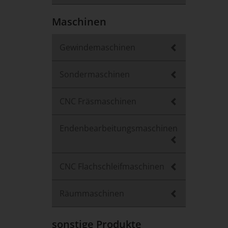
Maschinen
Gewindemaschinen
Sondermaschinen
CNC Fräsmaschinen
Endenbearbeitungsmaschinen
CNC Flachschleifmaschinen
Räummaschinen
sonstige Produkte