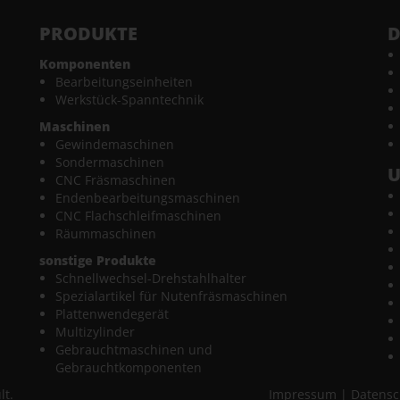
PRODUKTE
D
Komponenten
Bearbeitungseinheiten
Werkstück-Spanntechnik
Maschinen
Gewindemaschinen
Sondermaschinen
CNC Fräsmaschinen
Endenbearbeitungsmaschinen
CNC Flachschleifmaschinen
Räummaschinen
sonstige Produkte
Schnellwechsel-Drehstahlhalter
Spezialartikel für Nutenfräsmaschinen
Plattenwendegerät
Multizylinder
Gebrauchtmaschinen und
Gebrauchtkomponenten
lt.
Impressum
|
Datensc