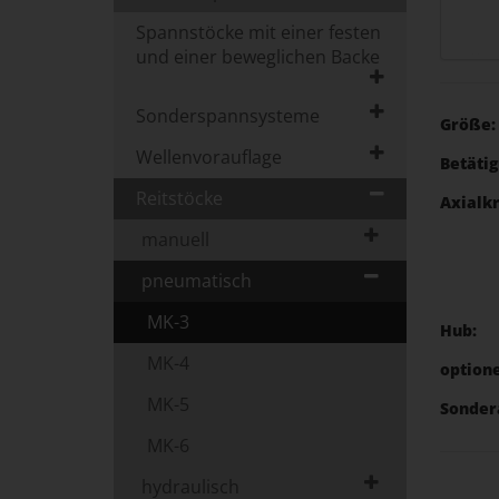
Spannstöcke mit einer festen
und einer beweglichen Backe
Sonderspannsysteme
Größe:
Wellenvorauflage
Betätig
Reitstöcke
Axialkr
manuell
pneumatisch
MK-3
Hub:
MK-4
optione
MK-5
Sonder
MK-6
hydraulisch