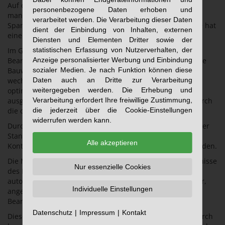
Auf dem davor angeordneten Aufspanntisch können
personenbezogene Daten erhoben und
manuelle oder hydraulisch betätigte Werkstück-
verarbeitet werden. Die Verarbeitung dieser Daten
Spanneinrichtungen aufgebaut werden. Die Aufbaufläche hat
dient der Einbindung von Inhalten, externen
eine Breite von 500mm und eine Länge von 1000mm.
Diensten und Elementen Dritter sowie der
statistischen Erfassung von Nutzerverhalten, der
Im Gegensatz zu den üblichen horizontalen
Anzeige personalisierter Werbung und Einbindung
Bearbeitungszentren sind die Werkstücke durch die offene
sozialer Medien. Je nach Funktion können diese
Bauweise der Maschine schnell und unkompliziert zu
Daten auch an Dritte zur Verarbeitung
wechseln. Durch den, für die Bearbeitungsaufgabe
weitergegeben werden. Die Erhebung und
optimierten Aufbau konnte die Maschine sehr kompakt
Verarbeitung erfordert Ihre freiwillige Zustimmung,
ausgeführt werden. Größere Werkstücklängen spielen durch
die jederzeit über die Cookie-Einstellungen
die offene Bauform eine untergeordnete Rolle.
widerrufen werden kann.
Durch die Verwendung der CNC-Steuerung und integrierter
Standard-Zyklen können sowohl u.a. Lochbilder und auch
Alle akzeptieren
Konturen an Werkstückenden unkompliziert gefertigt werden.
Die Maschinenspezifikation kann speziell an die Erfordernisse
Nur essenzielle Cookies
des Kunden angepasst werden. Realisierbar sind u.a.
automatische Werkzeugwechsler, innere Kühlmittelzufuhr,
Individuelle Einstellungen
angepasste Drehzahl- und Hubbereiche der
Bearbeitungseinheit und vieles mehr.
Datenschutz
Impressum
Kontakt
Diese Maschine und ihre möglichen Optionen wurden durch