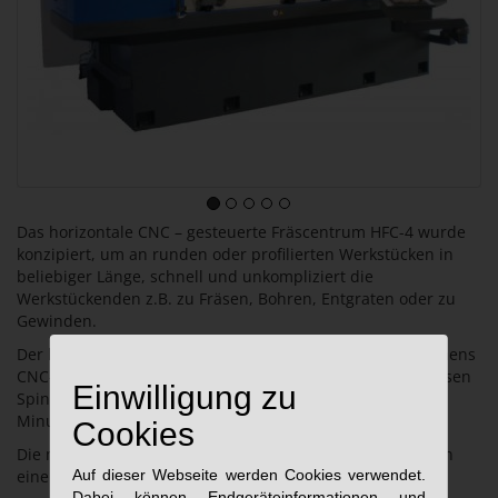
Das horizontale CNC – gesteuerte Fräscentrum HFC-4 wurde
konzipiert, um an runden oder profilierten Werkstücken in
beliebiger Länge, schnell und unkompliziert die
Werkstückenden z.B. zu Fräsen, Bohren, Entgraten oder zu
Gewinden.
Der kräftige NC-Spindelmotor in Verbindung mit der Siemens
CNC-Steuerung, Typ 840 Dsl gewährleistet einen stufenlosen
Einwilligung zu
Spindel-Drehzahlbereich bis zu 9.000 Umdrehungen pro
Minute.
Cookies
Die massiv dimensionierten Vorschubachsen (X,Y,Z) lassen
Auf dieser Webseite werden Cookies verwendet.
einen maximalen Hub von je 300 mm zu.
Dabei können Endgeräteinformationen und