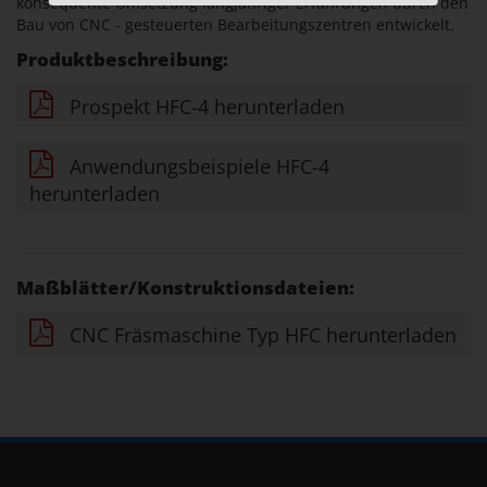
konsequente Umsetzung langjähriger Erfahrungen durch den
Bau von CNC - gesteuerten Bearbeitungszentren entwickelt.
Produktbeschreibung:
Prospekt HFC-4 herunterladen
Anwendungsbeispiele HFC-4
herunterladen
Maßblätter/Konstruktionsdateien:
CNC Fräsmaschine Typ HFC herunterladen