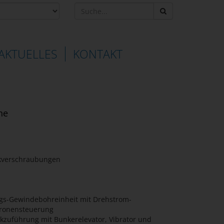
AKTUELLES
KONTAKT
ne
ikverschraubungen
ngs-Gewindebohreinheit mit Drehstrom-
tronensteuerung
kzuführung mit Bunkerelevator, Vibrator und