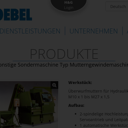
H&G
Login
DIENSTLEISTUNGEN
UNTERNEHMEN
PRODUKTE
onstige Sondermaschine Typ Mutterngewindemaschi
Werkstück:
Überwurfmuttern für Hydraul
M10 x 1 bis M27 x 1,5
Aufbau:
2-spindelige Hochleistu
Servoantrieb und Leitpa
1 automatische Werkstüc