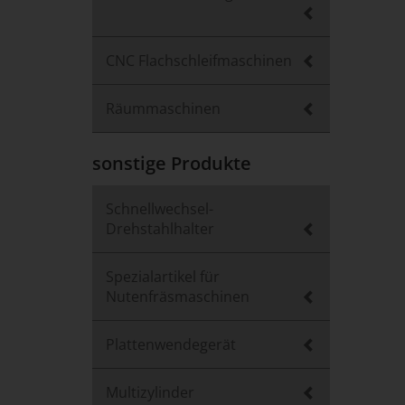
CNC Flachschleifmaschinen
Räummaschinen
sonstige Produkte
Schnellwechsel-
Drehstahlhalter
Spezialartikel für
Nutenfräsmaschinen
Plattenwendegerät
Multizylinder