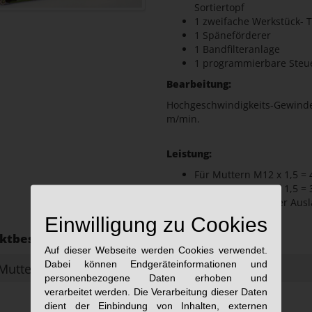
Sortiertopf
1 zweifache Werkstück- 
1 Späneförderer
1 Bandfilteranlage
1 programmierbare Steu
Bearbeitung:
Hochgeschwindigkeits-Gewindeb
m/min.
Leistung:
Für Muttern M12 x 1,5 =
Für Muttern M27 x 1,5 = 
jeweils bei 85%-iger Aus
Einwilligung zu Cookies
ktbeschreibung:
Auf dieser Webseite werden Cookies verwendet.
Dabei können Endgeräteinformationen und
Mutterngewindemaschine herunterladen
personenbezogene Daten erhoben und
verarbeitet werden. Die Verarbeitung dieser Daten
dient der Einbindung von Inhalten, externen