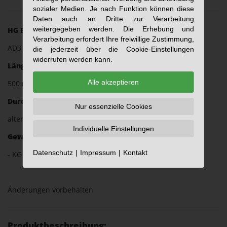
sozialer Medien. Je nach Funktion können diese
Daten auch an Dritte zur Verarbeitung
weitergegeben werden. Die Erhebung und
HG Einlege-Prismagröße:
Verarbeitung erfordert Ihre freiwillige Zustimmung,
AD3
die jederzeit über die Cookie-Einstellungen
widerrufen werden kann.
Länge:
Alle akzeptieren
500 mm
Durchmesser:
Nur essenzielle Cookies
alternativ 40 mm oder 50 mm
Individuelle Einstellungen
Gewicht (ca.):
Datenschutz
Impressum
Kontakt
- KG
Änderungen vorbehalten
Produktbeschreibung: