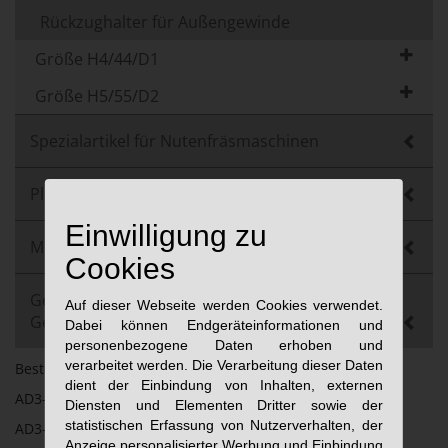
Rückzughalter für Außengewinde
Größe H4/44/D1
Größe H5/55/D2
Spezialartikel für Nutenfräsmaschinen
Plattenwendegerät
Einwilligung zu
Multizylinder
Cookies
Gebrauchtmaschinen und
Auf dieser Webseite werden Cookies verwendet.
Gebrauchtkomponenten
Dabei können Endgeräteinformationen und
personenbezogene Daten erhoben und
verarbeitet werden. Die Verarbeitung dieser Daten
Bestellbezeichnung:
dient der Einbindung von Inhalten, externen
AD3-40-500
Diensten und Elementen Dritter sowie der
statistischen Erfassung von Nutzerverhalten, der
AD3-50-500
Anzeige personalisierter Werbung und Einbindung